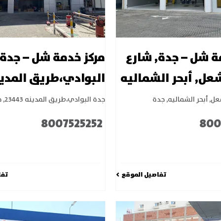
ة شل – جدة, شارع
مركز خدمة شل – جدة
شعل, أبحر الشماليه
البوادي،طريق المدي
عل, أبحر الشماليه
,
جدة
جدة البوادي،طريق المدينه 23443
,
ج
8007525252
800
تفاصيل الموقع
تفا