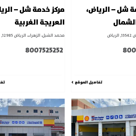
ة شل – الرياض،
مركز خدمة شل – الري
الشمال
العريجة الغربية
135
,
الرياض
محمد الشبل، الزهراء، الرياض 12985
,
ا
8007525252
800
تفاصيل الموقع
تفا