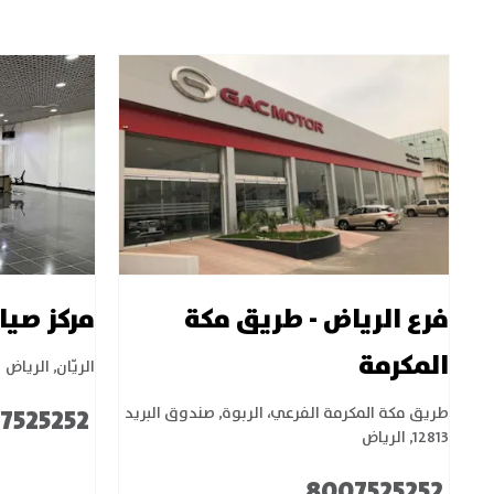
فرع الرياض - طريق مكة
مركز صي
المكرمة
الريّان
,
الرياض
7525252
طريق مكة المكرمة الفرعي، الربوة
,
صندوق البريد
12813
,
الرياض
8007525252