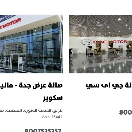
انة جي اى سي
صالة عرض جدة - مالي
سكوير
800
طريق المدينة المنورة، الفيصلية
,
صند
23442
,
جدة
8007525252