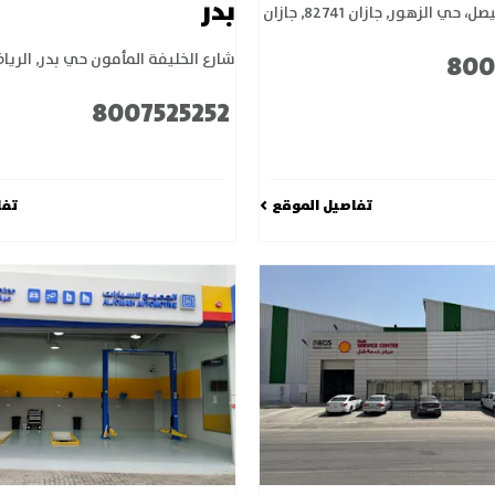
بدر
صل، حي الزهور
,
جازان 82741
,
جازان
800
شارع الخليفة المأمون حي بدر
,
الريا
8007525252
تفاصيل الموقع
تفا