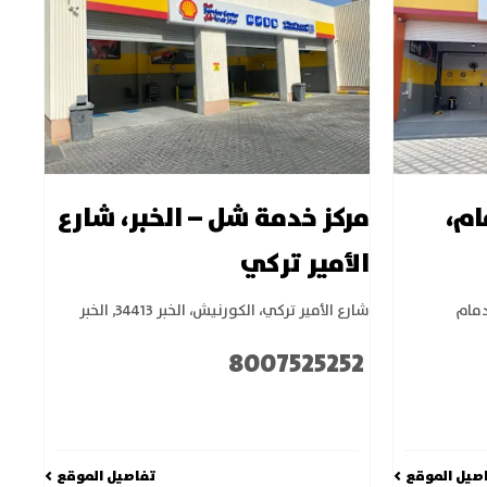
ام،
مركز خدمة شل – الخبر، شارع
الأمير تركي
دمام
شارع الأمير تركي، الكورنيش، الخبر 34413
,
الخبر
8007525252
صيل الموقع
تفاصيل الموقع