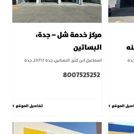
مركز خدمة شل – جدة،
نه
البساتين
دة
اسماعيل ابن كثير، البساتين، جدة 23717
,
جدة
8007525252
صيل الموقع
تفاصيل الموقع