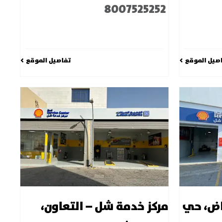
8007525252
صيل الموقع
تفاصيل الموقع
اض، حي
مركز خدمة شل – التعاون،