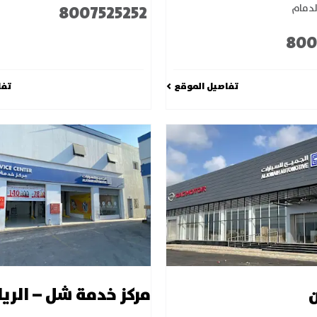
8007525252
لدمام
800
تفاصيل الموقع
تفا
ن
مركز خدمة شل – الري