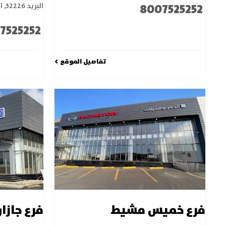
8007525252
البريد 32226
,
ا
7525252
تفاصيل الموقع
فرع خميس مشيط
فرع جازا