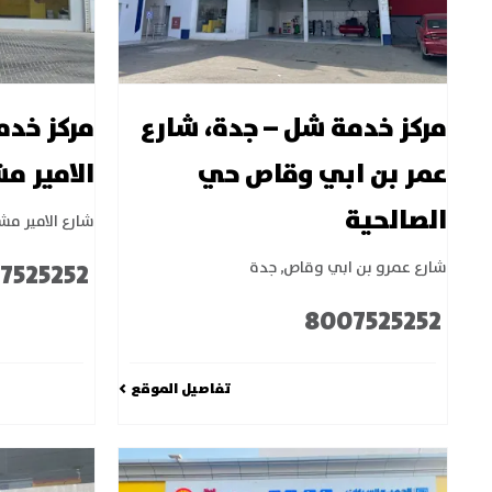
مركز خدمة شل – جدة، شارع
مركز خدم
عمر بن ابي وقاص حي
الامير م
الصالحية
شارع الامير مش
7525252
شارع عمرو بن ابي وقاص
,
جدة
8007525252
تفاصيل الموقع