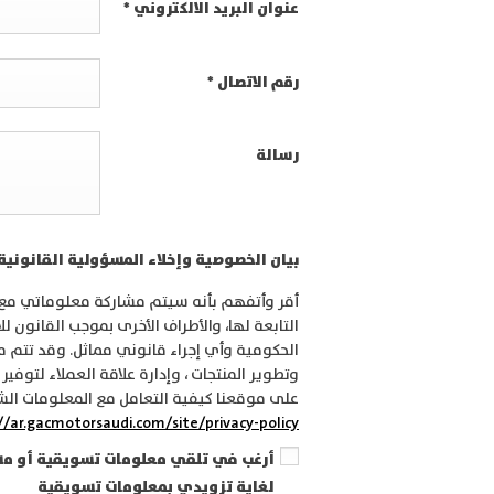
عنوان البريد الالكتروني
*
رقم الاتصال
*
رسالة
بيان الخصوصية وإخلاء المسؤولية القانونية
أقر وأتفهم بأنه سيتم مشاركة معلوماتي مع ش
التابعة لها، والأطراف الأخرى بموجب القانون ل
الحكومية وأي إجراء قانوني مماثل. وقد تتم م
وتطوير المنتجات ، وإدارة علاقة العملاء لتوفير
على موقعنا كيفية التعامل مع المعلومات الش
//ar.gacmotorsaudi.com/site/privacy-policy/
أرغب في تلقي معلومات تسويقية أو مش
لغاية تزويدي بمعلومات تسويقية