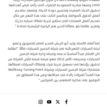
نشهده اليوم، ونسعى دائمًا لأن نكون مواكبين لمبادرات رؤية
2030 ومنها مبادرة السعودية الخضراء، التي يأتي ضمن أهدافها
تحقيق الحياد الصفري وتحسين جودة الحياة. ونتعهد بتقديم
أفضل الحلول لأسواقنا، وبالسير الثابت على هذا النهج من خلال
تقديم أفضل المنتجات التي ستُغير تجربة امتلاك سيارة جذريًا،
وتعزيز علاقتنا مع عملائنا الذين هم الركيزة الرئيسية لنجاحنا.".
كما أضاف الأستاذ وليد أبو الريش المدير العام للتسويق وعضو
لجنة السيارات الكهربائية في شركة الجميح للسيارات قائلًا: "لطالما
كان الابتكار مبدأ أساسيًا تدعمه وتتبناه إدارة شركة الجميح
للسيارات، وسيبقى الأمر كذلك فهو فرصة قيمة تُمكن الشركة من
تحقيق رؤيتها في تسهيل تجربة شراء وامتلاك السيارات لعملائها.
فتتشارك شركة الجميح للسيارات وشركة Turning Point وWallbox
هذا المبدأ كشركات رائدة في مجالاتها ومن هذا المنطلق تم
التوقيع على مذكرة التفاهم بين الشركتين."