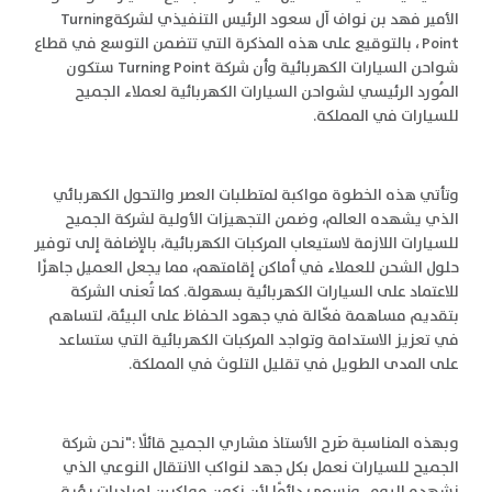
الأمير فهد بن نواف آل سعود الرئيس التنفيذي لشركةTurning
Point ، بالتوقيع على هذه المذكرة التي تتضمن التوسع في قطاع
شواحن السيارات الكهربائية وأن شركة Turning Point ستكون
المُورد الرئيسي لشواحن السيارات الكهربائية لعملاء الجميح
للسيارات في المملكة.
وتأتي هذه الخطوة مواكبة لمتطلبات العصر والتحول الكهربائي
الذي يشهده العالم، وضمن التجهيزات الأولية لشركة الجميح
للسيارات اللازمة لاستيعاب المركبات الكهربائية، بالإضافة إلى توفير
حلول الشحن للعملاء في أماكن إقامتهم، مما يجعل العميل جاهزًا
للاعتماد على السيارات الكهربائية بسهولة. كما تُعنى الشركة
بتقديم مساهمة فعّالة في جهود الحفاظ على البيئة، لتساهم
في تعزيز الاستدامة وتواجد المركبات الكهربائية التي ستساعد
على المدى الطويل في تقليل التلوث في المملكة.
وبهذه المناسبة صَرح الأستاذ مشاري الجميح قائلًا :"نحن شركة
الجميح للسيارات نعمل بكل جهد لنواكب الانتقال النوعي الذي